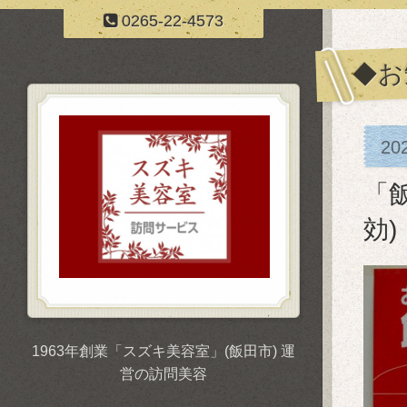
0265-22-4573
◆お
20
「
効)
1963年創業「スズキ美容室」(飯田市) 運
営の訪問美容