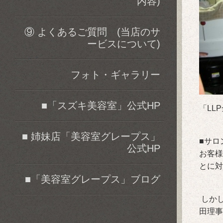
内容)
⑨ よくあるご質問 (当店のサ
ービスについて)
フォト・ギャラリー
■「スズキ美容室」公式HP
「LL
■ 姉妹店「美容室グレープス」
■サロ
公式HP
お客様
とに対
■「美容室グレープス」ブログ
しかし
田理事