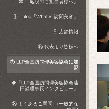
☎ 「施設のご担当者様へ」
④ blog「What is 訪問美容」
⑤ 店舗情報
⑥ 代表より皆様へ
⑦ LLP全国訪問理美容協会に加
盟
◆「LLP全国訪問理美容協会藤
田巌理事長インタビュー」
⑧ よくあるご質問 (一般的な