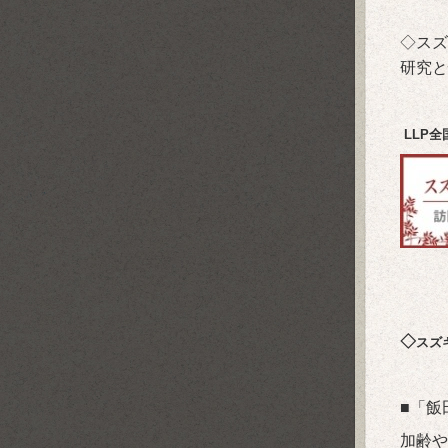
◇スズ
研究と
LLP
◇
スズ
■「飯
加齢や