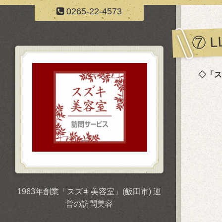
0265-22-4573
⑦ 
◇「ス
1963年創業「スズキ美容室」(飯田市) 運
営の訪問美容