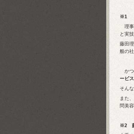
※1
理事
と実技
藤田理
般の社
かつ
ービス
そんな
また、
問美容
※2 