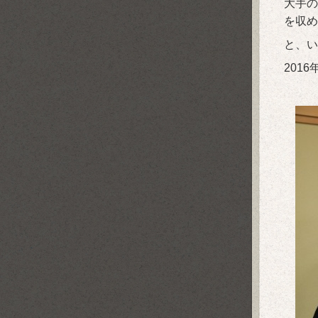
大手の
を収め
と、い
201