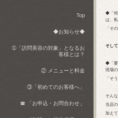
◆「何
Top
は、私
「その
◆お知らせ◆
そして
➀「訪問美容の対象」となるお
客様とは？
◆「要
現場の
② メニューと料金
「そう
③「初めてのお客様へ」
そんな
☎ 「お申込・お問合わせ」
当店の
加え