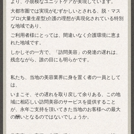
より、
小規模なユニットケアが実現しています。
大都市圏では実現がむずかしいとされる、脱・マス
プロ
大量生産型
介護の理想が具現化されている特別
(
)
な地域であり、
ご利用者様にとっては、間違いなく介護環境に恵ま
れた地域です。
しかしその一方で、「訪問美容」の発達の遅れは、
残念ながら、誰の目にも明らかです。
私たち、当地の美容業界に身を置く者の一員として
は、
いまこそ、その遅れを取り戻して余りある、この地
域に相応しい訪問美容のサービスを提供すること
が、永年ご支持を頂いてきた当地のお客様への最大
の酬いとなるのではないでしょうか。