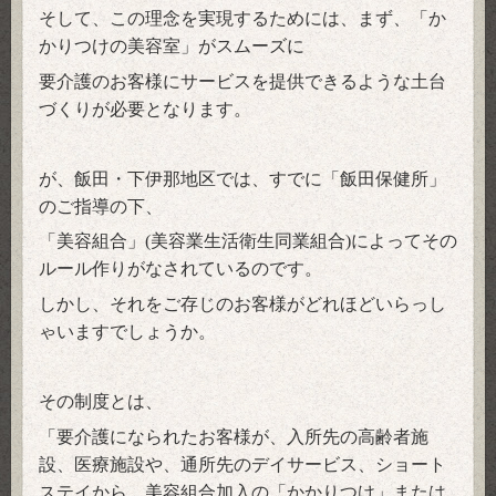
そして、この理念を実現するためには、まず、「か
かりつけの美容室」がスムーズに
要介護のお客様にサービスを提供できるような土台
づくりが必要となります。
が、
飯田・下伊那地区では、すでに「飯田保健所」
のご指導の下、
「美容組合」
美容業生活衛生同業組合
によってその
(
)
ルール作りがなされているのです。
しかし、それ
をご存じのお客様がどれほどいらっし
ゃいますでしょうか。
その制度とは、
「要介護になられたお客様が、入所先の高齢者施
設、医療施設や、通所先のデイサービス、ショート
ステイから、
美容組合加入の「かかりつけ」または