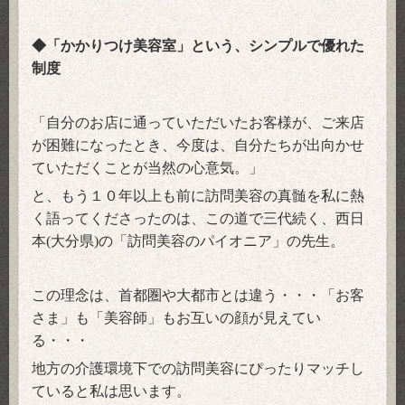
◆「かかりつけ美容室」という、シンプルで優れた
制度
「自分のお店に通っていただいたお客様が、ご来店
が困難になったとき、
今度は、自分たちが出向かせ
ていただくことが当然の心意気。」
と、
もう１０年以上も前に訪問美容の真髄を私に熱
く語ってくださったのは、
この道で三代続く、西日
本
大分県
の「訪問美容のパイオニア」の先生。
(
)
この理念は、
首都圏や大都市とは違う・・・「お客
さま」も「美容師」もお互いの顔が見えてい
る・・・
地方の介護環境下での訪問美容にぴったりマッチし
ていると私は思います。