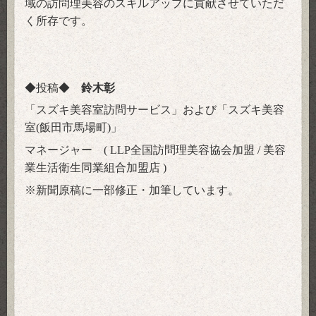
域の訪問理美容のスキルアップに貢献させていただ
く所存です。
◆投稿◆
鈴木彰
「スズキ美容室訪問サービス」および「スズキ美容
室
飯田市馬場町
」
(
)
マネージャー
全国訪問理美容協会加盟
美容
( LLP
/
業生活衛生同業組合加盟店
)
※新聞原稿に一部修正・加筆しています。