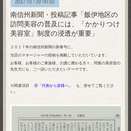
2017
01
29
00:32
/
南信州新聞・投稿記事「飯伊地区の
訪問美容の普及には、「かかりつけ
美容室」制度の浸透が重要」
２０１７年の南信州新聞の新春号に、
当店のマネージャーの投稿を掲載していただいています。
お客様、お客様のご家族様、介護に携わる方々、同業の美容室の
先生方にも、ご一読いただきたいテーマです。
※関連項目
⑥
「代表から皆様へ」
も、併せてご覧くださ
い。