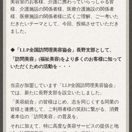
美容室のお客様、介護に携わっていらっしゃる皆
様、介護施設の関係者様、医療介護施設の関係者
様、医療施設の関係者様に広くご理解、ご一考いた
だきたいテーマとして、今回、投稿させていただき
ました。
◆
「
全国訪問理美容協会」長野支部として、
LLP
「訪問美容」
福祉美容
をより多くのお客様に知って
(
)
いただくための活動を・・・
当店が加盟しています「
全国訪問理美容協会」
LLP
では、新たに長野支部を設立いたしました。
「美容組合」の皆様はじめ、志を同じくする同業の
皆様と連携して、ご利用者様の笑顔に繋がる、消費
者本位の「訪問美容」の普及を。
それに加えて、特に高度な美容サービスの提供と地