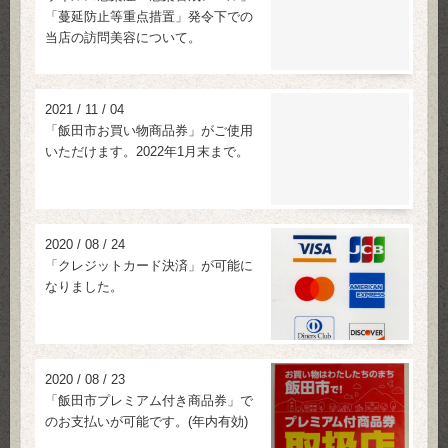
「蔓延防止等重点措置」発令下での
当店の訪問美容について。
2021
/
11
/
04
「飯田市お買い物商品券」がご使用
いただけます。2022年1月末まで。
2020
/
08
/
24
「クレジットカード決済」が可能に
なりました。
2020
/
08
/
23
「飯田市プレミアム付き商品券」で
のお支払いが可能です。(年内有効)