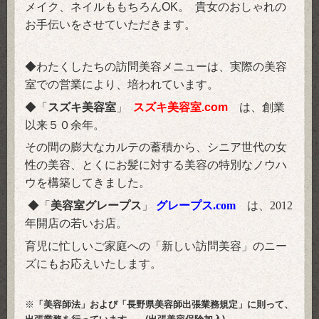
メイク、ネイルももちろんOK。 貴女のおしゃれの
お手伝いをさせていただきます。
◆わたくしたちの訪問美容メニューは、実際の美容
室での営業により、培われています。
◆「
スズキ美容室
」
スズキ美容室.com
は、
創業
以来５０余年。
その間の膨大なカルテの蓄積から、シニア世代の女
性の美容、とくにお髪に対する美容の特別なノウハ
ウを構築してきました。
◆「
美容室グレープス
」
グレープス.com
は、2012
年開店の若いお店。
育児に忙しいご家庭への「新しい訪問美容」のニー
ズにもお応えいたします。
※
「美容師法」および「長野県美容師出張業務規定」に則って、