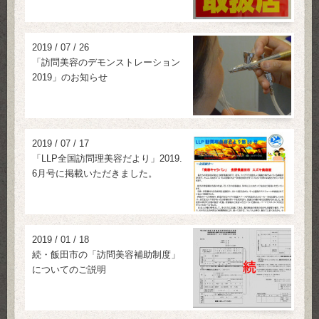
2019
/
07
/
26
「訪問美容のデモンストレーション
2019」のお知らせ
2019
/
07
/
17
「LLP全国訪問理美容だより」2019.
6月号に掲載いただきました。
2019
/
01
/
18
続・飯田市の「訪問美容補助制度」
についてのご説明