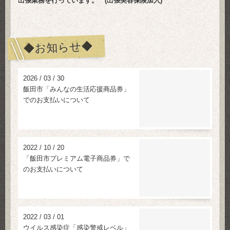
出張業務を行っています。
(出張美容保険加入)
◆お知らせ◆
2026
/
03
/
30
飯田市「みんなの生活応援商品券」
でのお支払いについて
2022
/
10
/
20
「飯田市プレミアム電子商品券」で
のお支払いについて
2022
/
03
/
01
ウイルス感染症「感染警戒レベル」