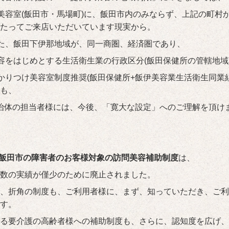
美容室(飯田市・馬場町)に、飯田市内のみならず、上記の町村
たってご来店いただいています現実から。
た、飯田下伊那地域が、同一商圏、経済圏であり、
容をはじめとする生活衛生業の行政区分(飯田保健所の管轄地域
かりつけ美容室制度推奨(飯田保健所+飯伊美容業生活衛生同業
も、
治体の担当者様には、今後、「寛大な設定」へのご理解を頂け
飯田市の障害者のお客様対象の訪問美容補助制度
は、
数の実績が僅少のために廃止されました。
、折角の制度も、ご利用者様に、まず、知っていただき、ご利
す。
る要介護の高齢者様への補助制度も、さらに、認知度を広げ、