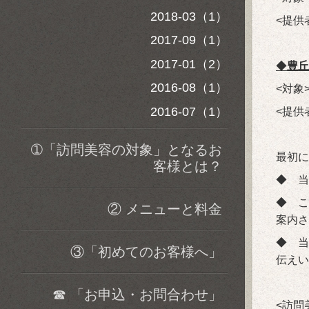
2018-03（1）
<提供
2017-09（1）
2017-01（2）
◆
豊丘
2016-08（1）
<対
2016-07（1）
<提供
➀「訪問美容の対象」となるお
最初に
客様とは？
◆ 
◆ こ
② メニューと料金
案内さ
◆ 当
③「初めてのお客様へ」
伝えい
☎ 「お申込・お問合わせ」
<訪問