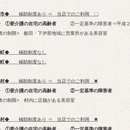
市
◆ 補助制度あり ⇒ 当店でのご利用 〇
象>
①要介護の在宅の高齢者
②一定基準の障害者⇒平成２８
者の制限> 飯田・下伊那地域に営業所がある美容室
町
◆ 補助制度なし
町
◆ 補助制度なし
村
◆
補助制度あり ⇒ 当店でのご利用 ✖
象>
①要介護の在宅の高齢者 ②一定基準の障害者
者の制限> 村内に店舗がある美容室
村
◆
補助制度あり ⇒ 当店でのご利用 ✖
象>
①要介護の在宅の高齢者 ②一定基準の障害者