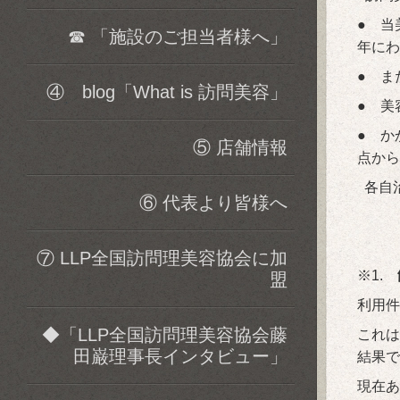
● 当
☎ 「施設のご担当者様へ」
年にわ
● ま
④ blog「What is 訪問美容」
● 美
● か
⑤ 店舗情報
点から
各自
⑥ 代表より皆様へ
⑦ LLP全国訪問理美容協会に加
※1.
盟
利用件
◆「LLP全国訪問理美容協会藤
これは
田巌理事長インタビュー」
結果で
現在あ