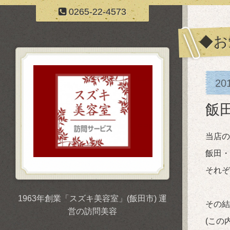
0265-22-4573
◆お
20
飯
当店の
飯田・
それぞ
1963年創業「スズキ美容室」(飯田市) 運
その結
営の訪問美容
(この