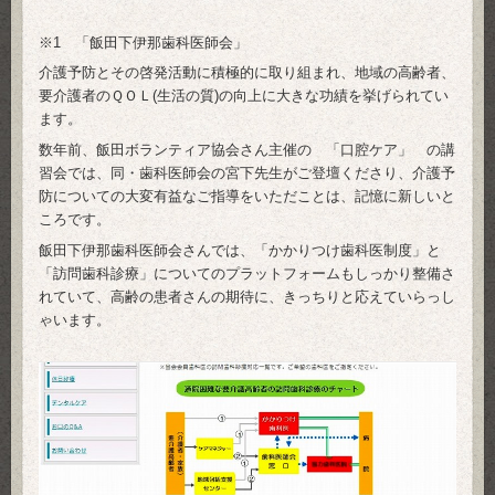
※1 「飯田下伊那歯科医師会」
介護予防とその啓発活動に積極的に取り組まれ、地域の高齢者、
要介護者のＱＯＬ(生活の質)の向上に大きな功績を挙げられてい
ます。
数年前、飯田ボランティア協会さん主催の 「口腔ケア」 の講
習会では、同・歯科医師会の宮下先生がご登壇くださり、介護予
防についての大変有益なご指導をいただことは、記憶に新しいと
ころです。
飯田下伊那歯科医師会さんでは、「かかりつけ歯科医制度」と
「訪問歯科診療」についてのプラットフォームもしっかり整備さ
れていて、高齢の患者さんの期待に、きっちりと応えていらっし
ゃいます。